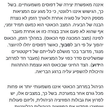
איננה מאפשרת יצירה של דפוסים משמעותיים. בשל
כך, הגישוש איננו רלוונטי, כי כל מגע עם המציאות
מספק היטל על סוגיה אחרת ולאורך הזמן לא נוצרת
הבנה של הבעיה. המצב הכאוטי הוא כמעט תמיד זמני,
אף שהוא לא פעם אורב בצורה כזו או אחרת מעבר
לפינה (מצב המכונה סף הכאוס). במהלך הזמן, הכאוס
יהפוך על פי רוב ל
סבוך
, כאשר דפוסים יחלו להיווצר.
מנגד, מדובר בכר מושלם לעלייתם של דיקטטורים
שמשליטים סדר כפוי על המציאות (מעבר חד למרחב
ה
ידוע
). הצד החיוני שבכאוס הוא עוצמת ההתהוות
והיכולת להשפיע עליה ברגע הבריאה.
הניהול במרחב הכאוטי איננו משמעותי יותר או פחות
מכל גורם אחר במערכת. בשל כך, במצבים אלו, יש
לפרוץ את גבולות הפוזיציה הניהולית, וליזום פעולות
שימצבו מחדש את הפוזיציה הניהולית כרלוונטית