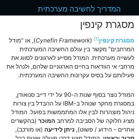
המדריך לחשיבה מערכתית
מסגרת קינפין
]
1
[
מסגרת קינפין
(
Cynefin Framework
), או "מודל
המרחבים" מקשר בין עולם החשיבה המערכתית
לעשייה מערכתית. המודל מסייע לארגונים לסווג את
מרחבי אי הוודאות בחיים הארגוניים שלהם, ולנהל את
פעילותם על בסיס עקרונות החשיבה המערכתית.
המודל נוצר בסוף שנות ה-90 על ידי דייב סנואודן,
במסגרת מחקר שנוהל ב-IBM על ההבדל בין צורות
ניהול מוצהרות לבין אלו המתממשות בפועל. המודל
מציג חלוקה של הסביבה למרחב
המוכר
(בהקשרים
אחרים - הידוע / פשוט),
ניתן לידיעה
(או מורכב),
סבוך
ו
כאוטי
. המודל מציג דרכי פעולה שונות בכל