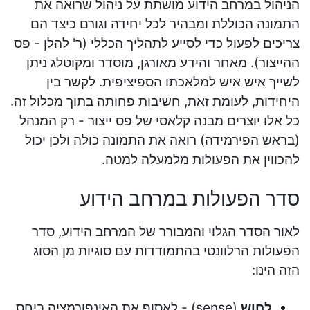
הניהול במרחב הידוע מושתת על ניהול שרואה את
התמונה הכוללת ומבהיר לכל יחידה וגורם כיצד הם
צריכים לפעול כדי לסייע לתהליך הכללי (ר' להלן - פס
ההייצור). מאחר והידע מאורגן, מוסדר ומקוטלג ניתן
לשייך איש איש למלאכתו הספיציפית. לקשר בין
היחידות, לעומת זאת, חשיבות פחותה בתוך מכלול זה.
כל אלו יוצרים מבנה קלאסי של פס ייצור - רק המנהל
(בראש הפירמידה) רואה את התמונה כולה ולכן יכול
להכווין את הפעולות מלמעלה למטה.
סדר הפעולות במרחב הידוע
לאור הסדר הגלוי והמבורר של המרחב הידוע, סדר
הפעולות הרלוונטי בהתמודדות עם סוגיות מן הסוג
הזה הינו:
לחוש
(sense) - לאסוף את האינפורמציה ביחס