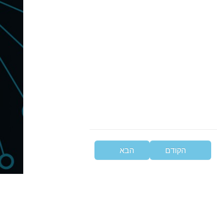
הקודם
הבא