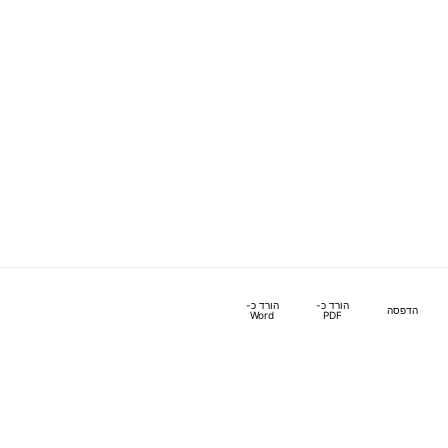
הורד כ-
הורד כ-
הדפסה
Word
PDF