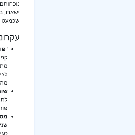
נוכחותם 
ישארו, ב
שכמעט וא
עקרונו
"פו
קפי
מתא
לצי
מהי
שות
לתח
פור
מסג
שני
סגי