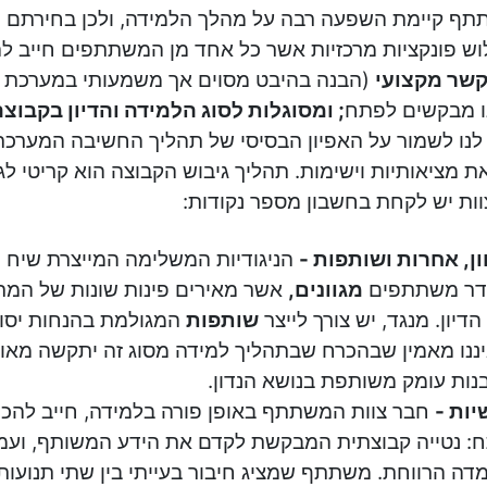
תף קיימת השפעה רבה על מהלך הלמידה, ולכן בחירתם נ
לוש פונקציות מרכזיות אשר כל אחד מן המשתתפים חייב לה
שר מקצועי
(הבנה בהיבט מסוים אך משמעותי במערכת 
ו מבקשים לפתח
; ומסוגלות לסוג הלמידה והדיון בקבוצה
לנו לשמור על האפיון הבסיסי של תהליך החשיבה המערכתי
 מציאותיות וישימות. תהליך גיבוש הקבוצה הוא קריטי לגי
וות יש לקחת בחשבון מספר נקודות:
ון, אחרות ושותפות -
הניגודיות המשלימה המייצרת שיח פ
ר משתתפים
מגוונים,
אשר מאירים פינות שונות של המרחב
דיון. מנגד, יש צורך לייצר
שותפות
המגולמת בהנחות יסוד
ננו מאמין שבהכרח שבתהליך למידה מסוג זה יתקשה מאוד 
נות עומק משותפת בנושא הנדון.
יות -
חבר צוות המשתתף באופן פורה בלמידה, חייב להכיל
: נטייה קבוצתית המבקשת לקדם את הידע המשותף, ועמ
דה הרווחת. משתתף שמציג חיבור בעייתי בין שתי תנועות נ