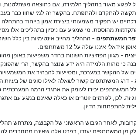
ל לפגוע מאוד בתהליך הלמידה, אם כתוצאה משתלטנות, ו
קשה להתקדם ולהתפתח. בהקשר זה למי שחוו כבר בעבר 
כתיים יש תפקיד משמעותי ביצירת אמון בייחוד בהתחלה 
תקדמות מהוססת. מי שמגיע עם ניסיון בתהליכים אלו מסיי
ר המשתתפים
-
התהליך מחייב אינטימיות בין כלל השות
ן אידאלי איננו עולה על 12 משתתפים.
יציה
-
מגוון הפוזיציות השונות בחדר משפיעות באופן מהו
נה כי מהות הלמידה היא ידע שנוצר בהקשר, הרי שהפונק
ים של ההקשר במערכת, ומסייעות להבהיר את המשמעויות
 -
דרג המשתתפים קשור לשאלה לאילו סוגים של בעיות ה
ל המשתתפים יכירו לעומק את אתגרי הרמה המערכתית כ
ג זה. לכן, לגורמים זוטרים או כאלה שאינם במגע עם אתג
לית להתפתחות הדיון.
רובות, לאחר הגיבוש הראשוני של הקבוצה, מתרחש תהליך 
ק מן המשתתפים יעזבו, בפרט אלה שאינם מתחברים להנחו