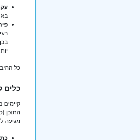
עקב
באי
פית
רעי
בכך
יות
כל ההיבט
כלים ל
קיימים מ
התוכן (ס
מגיעה למ
כתי