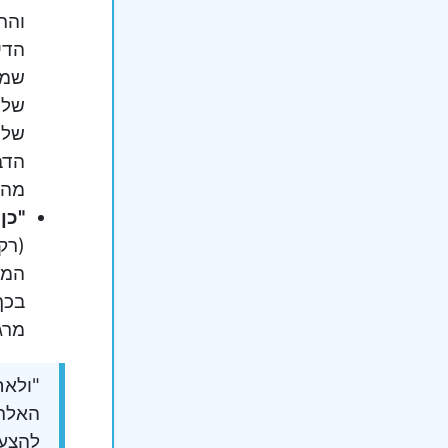
והת
הדי
שמד
של 
של מ
הדב
מהא
"כן,
(רק
המש
בכך
מרג
"ולאח
האלתו
להצעו