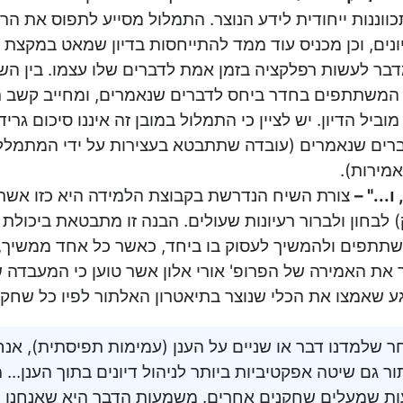
כווננות ייחודית לידע הנוצר. התמלול מסייע לתפוס את הר
ונים, וכן מכניס עוד ממד להתייחסות בדיון שמאט במקצת 
בר לעשות רפלקציה בזמן אמת לדברים שלו עצמו. בין ה
המשתתפים בחדר ביחס לדברים שנאמרים, ומחייב קשב רעי
וביל הדיון. יש לציין כי התמלול במובן זה איננו סיכום גר
רים שנאמרים (עובדה שתתבטא בעצירות על ידי המתמל
מירות).
 ו..." –
צורת השיח הנדרשת בקבוצת הלמידה היא כזו אשר 
) לבחון ולברור רעיונות שעולים. הבנה זו מתבטאת ביכולת
תתפים ולהמשיך לעסוק בו ביחד, כאשר כל אחד ממשיך, מ
 את האמירה של הפרופ' אורי אלון אשר טוען כי המעבדה 
ע שאמצו את הכלי שנוצר בתיאטרון האלתור לפיו כל שחקן מ
ר שלמדנו דבר או שניים על הענן (עמימות תפיסתית), אנחנ
ר גם שיטה אפקטיביות ביותר לניהול דיונים בתוך הענן... מד
ת שמעלים שחקנים אחרים. משמעות הדבר היא שאנחנו 