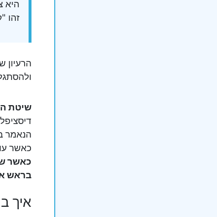
היא צ
זהו "
הרעיון ש
ולהסתגל 
שיטת הל
דיסציפלי
הנאמר בח
כאשר עו
כאשר שנ
בראש או
איך ב