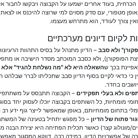
הכרחית, בעוד אחרים ישמעו על הקבוצה ויבקשו לחבור א
אופן מטפורי, עם סדק מסוים למי שרוצה להיכנס או לצאת.
ין צורך לעודד, הוא מתרחש מעצמו.
ת לקיום דיונים מערכתיים
פקורן" ולא סבב
– הדיון מתנהל על בסיס התהוות הרעיונו
צת הפופקורן), ולא כסבב המוכתב מסדר הישיבה או מתפקי
פיינת בכך ש
השאלה היא לא "מה נשלחת להגיד" אלא 
ין כי כדאי לקיים בסוף הדיון סבב שתכליתו לברר שבלהט
ושבים בחדר.
פים ולא בעלי תפקידים
– הקבוצה תתבסס על משתתפים ק
ומי מומחיות, כל השותפים בקבוצה יוכלו לעסוק יחד בסוגי
מלי בתחום מומחיותם, באופן שמאפשר לייצר גוף ידע רב 
ור פתוח של הדיון
– כל מפגש יתחיל בטעינה של המשתת
ים/מונולוג קצר) כאשר תכלית הפתיחה היא יצירת הבנה מ
רה של אפשרויות הדיון. במידה רבה, דווקא המסגור מאפשר י