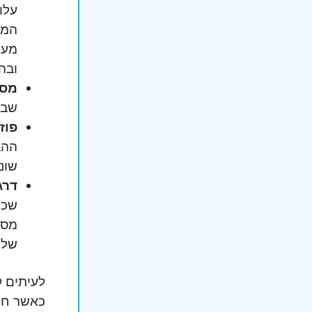
עלו
המת
מער
ובה
מספ
שבאופ
פוז
ההב
שונ
דרג
שכל
מסו
שלי
לעיתים ק
כאשר חל