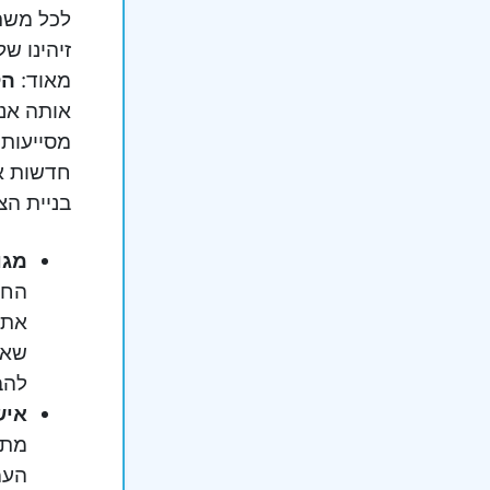
לכל משת
זיהינו ש
מאוד:
הק
אותה אנ
מסייעות 
חדשות את
בניית הצ
מגו
החד
את ה
שאי
להב
איש
מתח
העמ